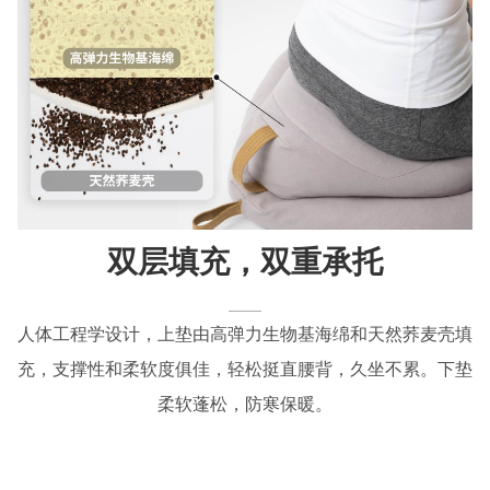
双层填充，双重承托
人体工程学设计，上垫由高弹力生物基海绵和天然荞麦壳填
充，支撑性和柔软度俱佳，轻松挺直腰背，久坐不累。下垫
柔软蓬松，防寒保暖。